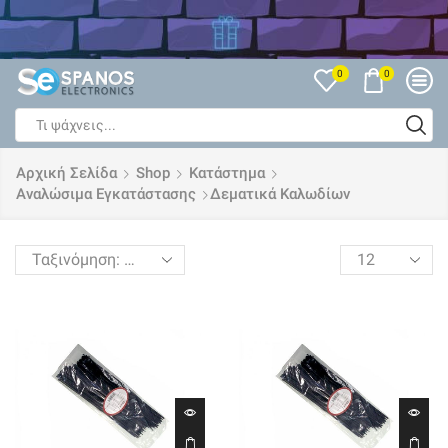
Δείτε όλες τις Εκπτώσεις
0
0
Search
input
Αρχική Σελίδα
Shop
Κατάστημα
Αναλώσιμα Εγκατάστασης
Δεματικά Καλωδίων
Products
per
page