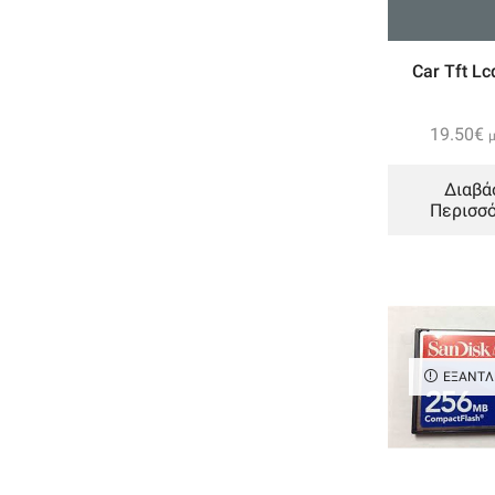
Παιχνίδια
(3)
LED
(95)
Car Tft Lc
LED Gadget
(6)
Led λάμπες φθορίου
(0)
19.50
€
Ηλιακής ενέργειας
(0)
Λαμπτήρες Led
(54)
Διαβά
Περισσ
Πινακίδες
(0)
Προβολείς Led
(21)
Ταινίες Led
(3)
Φακοί
(12)
Φωτιστικά Οροφής Led
(0)
ΕΞΑΝΤ
Wifi
(5)
Αναλώσιμα εγκατάστασης
(18)
Kανάλια πλαστικά αυτοκόλλητα
(1)