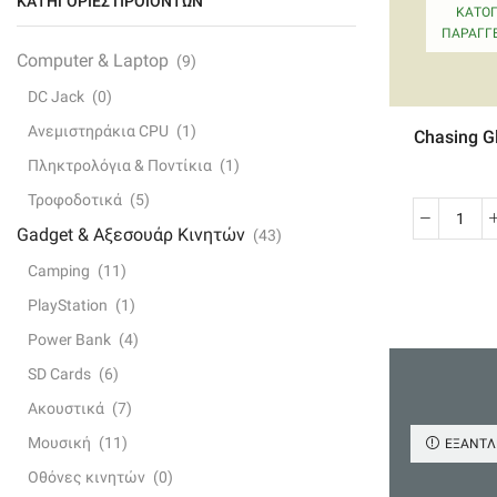
ΚΑΤΗΓΟΡΊΕΣ ΠΡΟΪΌΝΤΩΝ
ΚΑΤΌΠ
ΠΑΡΑΓΓΕ
Computer & Laptop
(9)
DC Jack
(0)
Ανεμιστηράκια CPU
(1)
Chasing Gl
Πληκτρολόγια & Ποντίκια
(1)
Τροφοδοτικά
(5)
Chas
Gadget & Αξεσουάρ Κινητών
(43)
Glad
Camping
(11)
Mini
PlayStation
(1)
Unde
Dron
Power Bank
(4)
With
SD Cards
(6)
4k
Ακουστικά
(7)
Hd
Cam
Μουσική
(11)
ΕΞΑΝΤ
ποσ
Οθόνες κινητών
(0)