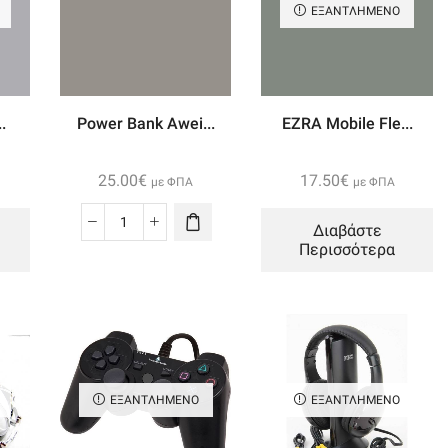
ΕΞΑΝΤΛΗΜΈΝΟ
.
Power Bank Awei...
EZRA Mobile Fle...
25.00
€
17.50
€
με ΦΠΑ
με ΦΠΑ
Διαβάστε
Power
Περισσότερα
Bank
Awei
P35k
Foritos
Fortistis
High
Capacity
ΕΞΑΝΤΛΗΜΈΝΟ
ΕΞΑΝΤΛΗΜΈΝΟ
Fast