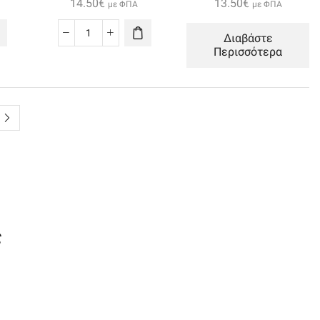
14.50
€
13.50
€
με ΦΠΑ
με ΦΠΑ
Διαβάστε
Handsfree
Περισσότερα
Karler
Bass
Kr-
201
Smart
Sports
Magnet
Earphones
3.5mm
Black
ποσότητα
ς