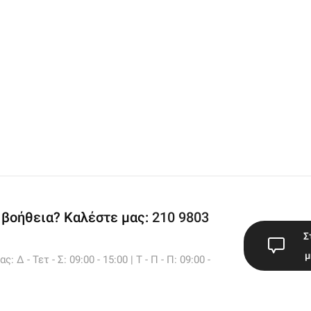
 βοήθεια? Καλέστε μας:
210 9803
Σ
μ
 Δ - Τετ - Σ: 09:00 - 15:00 | Τ - Π - Π: 09:00 -