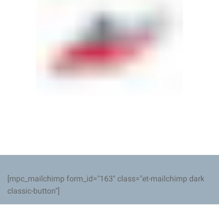
[mpc_mailchimp form_id="163" class="et-mailchimp dark
classic-button"]