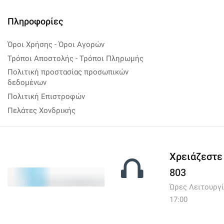
6V
(1)
9V
(2)
Πληροφορίες
AA
(5)
Όροι Χρήσης - Όροι Αγορών
AAA
(4)
Τρόποι Αποστολής - Τρόποι Πληρωμής
Laptop
(1)
Πολιτική προστασίας προσωπικών
Lipo Polymer
(1)
δεδομένων
Πολιτική Επιστροφών
Ακουστικών Βαρηκοΐας
(3)
Πελάτες Χονδρικής
Νικελίου - Καδμίου (Νi-Cd)
(0)
Προσφορές
(2)
Συσκευές Μαγειρικής
(10)
Χρειάζεστε
Αξεσουάρ Μαγειρικής
(2)
803
Αρτοπαρασκευαστές
(0)
Ώρες Λειτουργίας:
Εξαρτήματα Πολυμίξερ
(0)
17:00
Επιτραπέζια Μίξερ
(0)
Επιτραπέζιες Εστίες
(0)