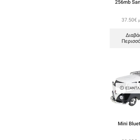
256mb Sand
Δεματικά Καλωδίων
(5)
Θερμοσυστελλόμενα
(1)
37.50
€
Μονωτικές Ταινίες
(1)
Στηρίγματα Καλωδίων
(0)
Διαβά
Αντάπτορες
(15)
Περισσ
DVI
(0)
HDMI
(4)
RCA
(0)
USB
(5)
ΕΞΑΝΤ
VGA
(0)
Εικόνα & Ήχος
(44)
Media Players
(2)
Αξεσουάρ
(0)
Mini Bluet
Αποκωδικοποιητές
(3)
Ασύρματα Τηλέφωνα
(1)