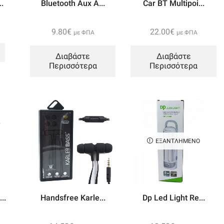
.
Bluetooth Aux A...
Car BT Multipoi...
9.80
€
22.00
€
με ΦΠΑ
με ΦΠΑ
Διαβάστε
Διαβάστε
Περισσότερα
Περισσότερα
n
ΕΞΑΝΤΛΗΜΈΝΟ
..
Handsfree Karle...
Dp Led Light Re...