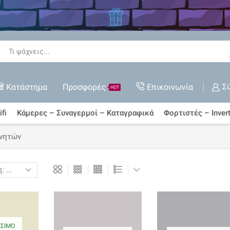
 όλες τις Εκπτώσεις
ΑΓΟΡΆ ΤΏΡΑ
Search
input
Κατάστημα
Προσφορές
Επικοινωνία
Σ
HOT
fi
Κάμερες – Συναγερμοί – Καταγραφικά
Φορτιστές – Invert
ινητών
ΈΣΙΜΟ