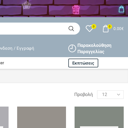
0
0
0.00
€
Παρακολούθηση
ύνδεση / Εγγραφή
Παραγγελίας
er
Εκπτώσεις
Products
Προβολή
per
page