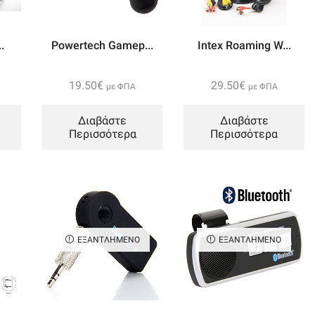
Charging
Dual
Usb
.
Powertech Gamep...
Intex Roaming W...
10000mah
ποσότητα
19.50
€
29.50
€
με ΦΠΑ
με ΦΠΑ
Διαβάστε
Διαβάστε
Περισσότερα
Περισσότερα
ΕΞΑΝΤΛΗΜΈΝΟ
ΕΞΑΝΤΛΗΜΈΝΟ