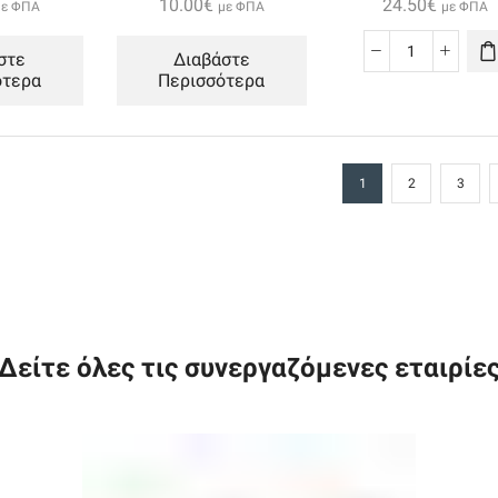
10.00
€
24.50
€
με ΦΠΑ
με ΦΠΑ
με ΦΠΑ
στε
Διαβάστε
Awei
ότερα
Περισσότερα
P95k
10000mah
Power
Bank
1
2
3
ποσότητα
Δείτε όλες τις συνεργαζόμενες εταιρίε