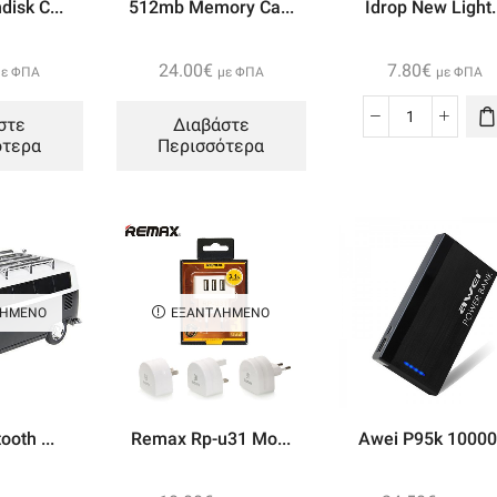
isk C...
512mb Memory Ca...
Idrop New Light..
24.00
€
7.80
€
με ΦΠΑ
με ΦΠΑ
με ΦΠΑ
στε
Διαβάστε
Idrop
ότερα
Περισσότερα
New
Lightning
Camera
Connectio
Kit
ποσότητα
ΛΗΜΈΝΟ
ΕΞΑΝΤΛΗΜΈΝΟ
ooth ...
Remax Rp-u31 Mo...
Awei P95k 10000.