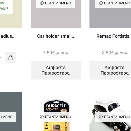
ΙΝ
ΕΞΑΝΤΛΗΜΈΝΟ
ΕΞΑΝΤΛΗΜΈΝΟ
ΛΊΑΣ
adius...
Car holder smal...
Remax Fortistis..
7.50
€
8.50
€
με ΦΠΑ
με ΦΠΑ
ing
Διαβάστε
Διαβάστε
ius
Περισσότερα
Περισσότερα
rwater
e
era
ΛΗΜΈΝΟ
ΕΞΑΝΤΛΗΜΈΝΟ
ΕΞΑΝΤΛΗΜΈΝΟ
ότητα