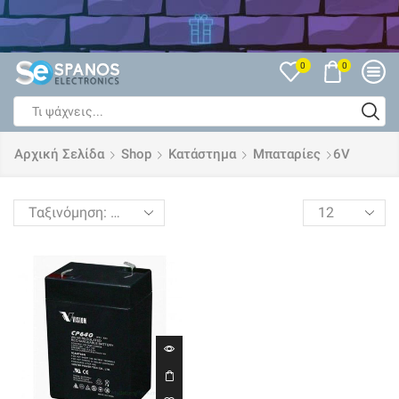
Δείτε όλες τις Εκπτώσεις
0
0
Search
input
Αρχική Σελίδα
Shop
Κατάστημα
Μπαταρίες
6V
Products
per
page