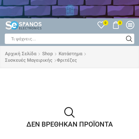
Δείτε όλες τις Εκπτώσεις
0
0
Search
input
Αρχική Σελίδα
Shop
Κατάστημα
Συσκευές Μαγειρικής
Φριτέζες
ΔΕΝ ΒΡΈΘΗΚΑΝ ΠΡΟΪΌΝΤΑ