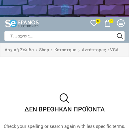
Δείτε όλες τις Εκπτώσεις
0
0
Search
input
Αρχική Σελίδα
Shop
Κατάστημα
Αντάπτορες
VGA
ΔΕΝ ΒΡΈΘΗΚΑΝ ΠΡΟΪΌΝΤΑ
Check your spelling or search again with less specific terms.