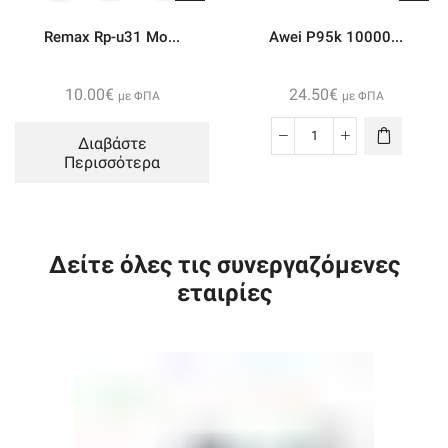
Usb
10000mah
Remax Rp-u31 Mo...
Awei P95k 10000...
ποσότητα
10.00
€
24.50
€
με ΦΠΑ
με ΦΠΑ
Διαβάστε
Awei
Περισσότερα
P95k
10000mah
Power
Bank
Δείτε όλες τις συνεργαζόμενες
ποσότητα
εταιρίες