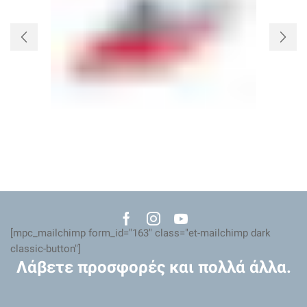
Facebook
Instagram
Youtube
[mpc_mailchimp form_id="163" class="et-mailchimp dark
classic-button"]
Λάβετε προσφορές και πολλά άλλα.