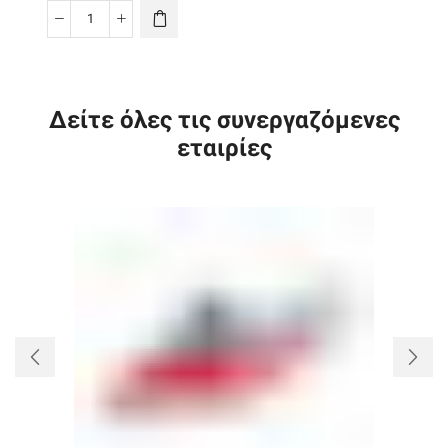
TurboHD
1080P
IR
Turret
Δείτε όλες τις συνεργαζόμενες
Camera
εταιρίες
ποσότητα