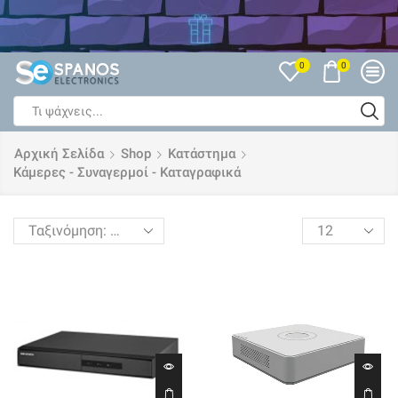
Δείτε όλες τις Εκπτώσεις
0
0
Search
input
Αρχική Σελίδα
Shop
Κατάστημα
Κάμερες - Συναγερμοί - Καταγραφικά
Products
per
page