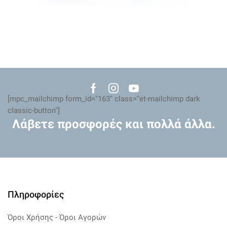
Facebook
Instagram
Youtube
[mpc_mailchimp form_id="163" class="et-mailchimp dark
classic-button"]
Λάβετε προσφορές και πολλά άλλα.
Πληροφορίες
Όροι Χρήσης - Όροι Αγορών