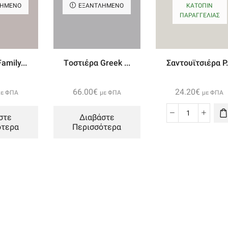
ΛΗΜΈΝΟ
ΕΞΑΝΤΛΗΜΈΝΟ
ΚΑΤΌΠΙΝ
ΠΑΡΑΓΓΕΛΊΑΣ
amily...
Tοστιέρα Greek ...
Σαντουϊτσιέρα P.
66.00
€
24.20
€
με ΦΠΑ
με ΦΠΑ
με ΦΠΑ
στε
Διαβάστε
Σαντουϊτσ
ότερα
Περισσότερα
Panini
Crème
123
ποσότητα