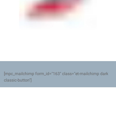
[mpc_mailchimp form_id="163" class="et-mailchimp dark
classic-button"]