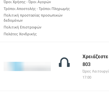
Όροι Χρήσης - Όροι Αγορών
Βάσεις TV
(1)
Τρόποι Αποστολής - Τρόποι Πληρωμής
Κεραίες
(7)
Πολιτική προστασίας προσωπικών
δεδομένων
Τηλεοράσεις
(2)
Πολιτική Επιστροφών
Τηλεχειριστήρια
(27)
Πελάτες Χονδρικής
Εργαλεία
(22)
Αναλώσιμα
(6)
Έξυπνα Εργαλεία
(1)
Χρειάζεστε
Εργαλεία για κινητά
(0)
803
Εργαλεία μέτρησης
(0)
Ώρες Λειτουργίας:
Εργαλεία χειρός
(15)
17:00
Ηλεκτρονικά-Ηλεκτρολογικά
(68)
GPS
(0)
Κουδούνια
(0)
Μπαλαντέζες
(28)