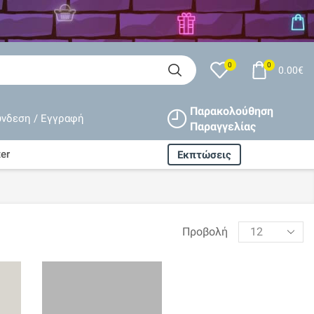
0
0
0.00
€
Παρακολούθηση
ύνδεση / Εγγραφή
Παραγγελίας
er
Εκπτώσεις
Products
Προβολή
per
page