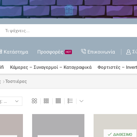
 όλες τις Εκπτώσεις
ΑΓΟΡΆ ΤΏΡΑ
Search
input
Κατάστημα
Προσφορές
Επικοινωνία
Σ
HOT
fi
Κάμερες – Συναγερμοί – Καταγραφικά
Φορτιστές – Invert
ς
Τοστιέρες
ΔΙΑΘΈΣΙΜΟ