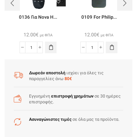
0136 Για Nova H...
0109 For Philip...
12.00
€
12.00
€
με ΦΠΑ
με ΦΠΑ
0136
0109
Για
For
Nova
Philips
Hd3001
Rc2034312
Δωρεάν αποστολή
ισχύει για όλες τις
παραγγελίες άνω
80€
(
ποσότητα
Nova
)
Εγγυημένη
επιστροφή χρημάτων
σε 30 ημέρες
ποσότητα
επιστροφής.
Ασυναγώνιστες τιμές
σε όλα μας τα προϊόντα.