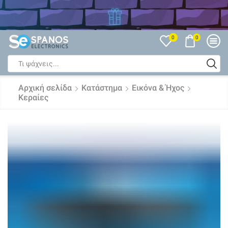
Δείτε όλες τις Εκπτώσεις
0
0
Search
input
Αρχική σελίδα
Κατάστημα
Εικόνα & Ήχος
Κεραίες