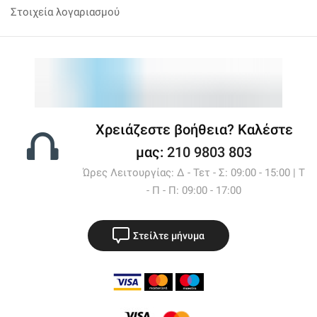
Στοιχεία λογαριασμού
Χρειάζεστε βοήθεια? Καλέστε
μας:
210 9803 803
Ώρες Λειτουργίας: Δ - Τετ - Σ: 09:00 - 15:00 | Τ
- Π - Π: 09:00 - 17:00
Στείλτε μήνυμα