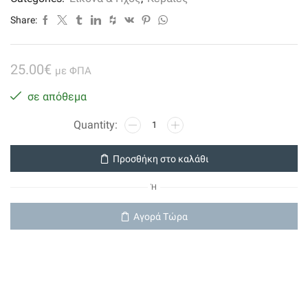
Share:
25.00
€
με ΦΠΑ
σε απόθεμα
Condor
V100
ψηφιακή
Προσθήκη στο καλάθι
εσωτερική
κεραία
Ή
ποσότητα
Αγορά Τώρα