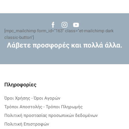
Facebook
Instagram
Youtube
[mpc_mailchimp form_id="163" class="et-mailchimp dark
classic-button"]
Λάβετε προσφορές και πολλά άλλα.
Πληροφορίες
Όροι Χρήσης - Όροι Αγορών
Τρόποι Αποστολής - Τρόποι Πληρωμής
Πολιτική προστασίας προσωπικών δεδομένων
Πολιτική Επιστροφών