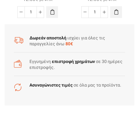
Sony
0108
Rm839
For
ποσότητα
Philips
Ambilight
Δωρεάν αποστολή
ισχύει για όλες τις
παραγγελίες άνω
80€
ποσότητα
Εγγυημένη
επιστροφή χρημάτων
σε 30 ημέρες
επιστροφής.
Ασυναγώνιστες τιμές
σε όλα μας τα προϊόντα.