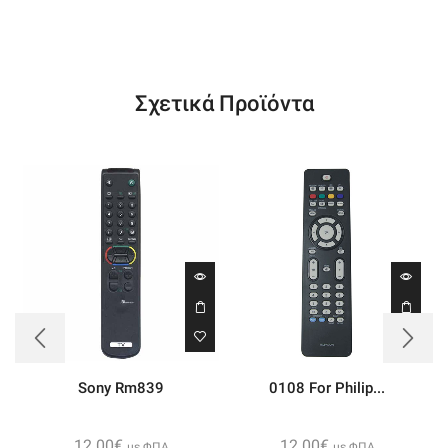
Σχετικά Προϊόντα
Sony Rm839
0108 For Philip...
12.00
€
12.00
€
με ΦΠΑ
με ΦΠΑ