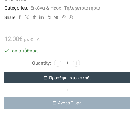
Categories:
Εικόνα & Ήχος
,
Τηλεχειριστήρια
Share:
12.00
€
με ΦΠΑ
σε απόθεμα
0128
For
Δορυφορικό
Προσθήκη στο καλάθι
Kaonmedia
(
Ή
Ote
Tv
Αγορά Τώρα
)
ποσότητα