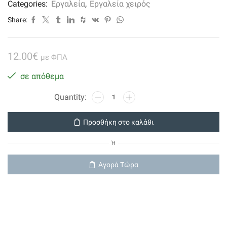
Categories:
Εργαλεία
,
Εργαλεία χειρός
Share:
12.00
€
με ΦΠΑ
σε απόθεμα
Περιστροφικό
απογύμνωσης
Stripper
Προσθήκη στο καλάθι
Cutter
Stripper
Ή
για
RG-
Αγορά Τώρα
59/6/58
ποσότητα