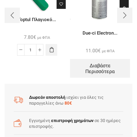
Toptul Πλαγιοκό...
Due-ci Electron...
7.80
€
με ΦΠΑ
11.00
€
με ΦΠΑ
Toptul
Πλαγιοκόφτης
Διαβάστε
110mm
Περισσότερα
DEBE204E
ποσότητα
Δωρεάν αποστολή
ισχύει για όλες τις
παραγγελίες άνω
80€
Εγγυημένη
επιστροφή χρημάτων
σε 30 ημέρες
επιστροφής.