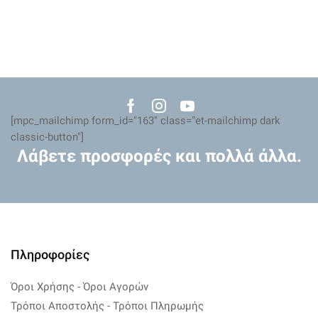
Facebook
Instagram
Youtube
[mpc_mailchimp form_id="163" class="et-mailchimp dark
classic-button"]
Λάβετε προσφορές και πολλά άλλα.
Πληροφορίες
Όροι Χρήσης - Όροι Αγορών
Τρόποι Αποστολής - Τρόποι Πληρωμής