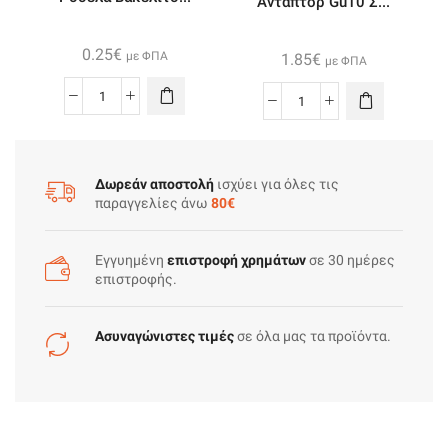
Αντάπτορ Gu10 Σ...
0.25
€
με ΦΠΑ
1.85
€
με ΦΠΑ
Ροδελα
Αντάπτορ
Βακελιτου
Gu10
Ε27
Σε
Με
Ε27
Δωρεάν αποστολή
ισχύει για όλες τις
Σπειρωμα
παραγγελίες άνω
80€
Πλαστικό
Μαυρο
ποσότητα
ποσότητα
Εγγυημένη
επιστροφή χρημάτων
σε 30 ημέρες
επιστροφής.
Ασυναγώνιστες τιμές
σε όλα μας τα προϊόντα.