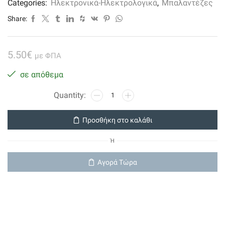
Categories:
Ηλεκτρονικά-Ηλεκτρολογικά
,
Μπαλαντέζες
Share:
5.50
€
με ΦΠΑ
σε απόθεμα
Πολυπριζο
Με
Καλωδ.+διακοπτη
Προσθήκη στο καλάθι
3x1mm
1.5μ
Ή
Καλ.4
Σουκο
Αγορά Τώρα
Λευκο
ποσότητα