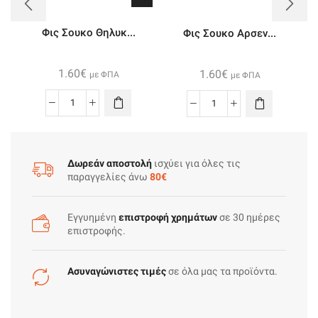
Φις Σουκο Θηλυκ...
Φις Σουκο Αρσεν...
1.60
€
1.60
€
με ΦΠΑ
με ΦΠΑ
Φις
Φις
Σουκο
Σουκο
Θηλυκο
Αρσενικο
ποσότητα
ποσότητα
Δωρεάν αποστολή
ισχύει για όλες τις
παραγγελίες άνω
80€
Εγγυημένη
επιστροφή χρημάτων
σε 30 ημέρες
επιστροφής.
Ασυναγώνιστες τιμές
σε όλα μας τα προϊόντα.