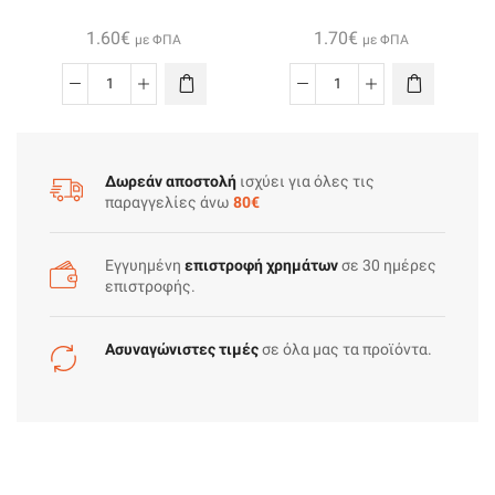
1.60
€
1.70
€
με ΦΠΑ
με ΦΠΑ
Ντουι
Ντουι
Βακελιτου
Βακελιτου
Ε14
Ε27
M10(1/8")με
M10(1/8")με
Δωρεάν αποστολή
ισχύει για όλες τις
Σπειρωμα
Σπειρωμα
παραγγελίες άνω
80€
Για
Για
Ροδελες
Ροδελες
Εγγυημένη
επιστροφή χρημάτων
σε 30 ημέρες
Λευκο
Λευκο
επιστροφής.
ποσότητα
ποσότητα
Ασυναγώνιστες τιμές
σε όλα μας τα προϊόντα.