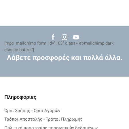
Facebook
Instagram
Youtube
[mpc_mailchimp form_id="163" class="et-mailchimp dark
classic-button"]
Λάβετε προσφορές και πολλά άλλα.
Πληροφορίες
Όροι Χρήσης - Όροι Αγορών
Τρόποι Αποστολής - Τρόποι Πληρωμής
Πολιτική προστασίας προσωπικών δεδομένων