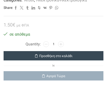
Categories:
Ντουί
,
Ηλεκτρονικά-Ηλεκτρολογικά
Share:
1.50
€
με ΦΠΑ
σε απόθεμα
Ντουι
Βακελιτου
Ε14
Προσθήκη στο καλάθι
M10(1/8")με
Σπειρωμα
Ή
Για
Ροδελες
Αγορά Τώρα
Μαυρο
ποσότητα