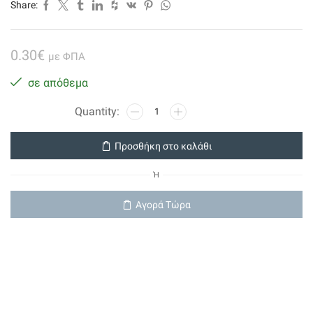
Share:
0.30
€
με ΦΠΑ
σε απόθεμα
Καλωδιο
Utp
(cat-
Προσθήκη στο καλάθι
5e)
4x2x24awg
Ή
ποσότητα
Αγορά Τώρα