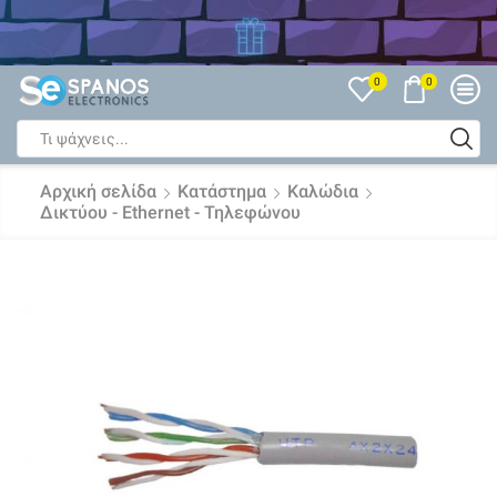
Δείτε όλες τις Εκπτώσεις
0
0
Search
input
Αρχική σελίδα
Κατάστημα
Καλώδια
Δικτύου - Ethernet - Τηλεφώνου