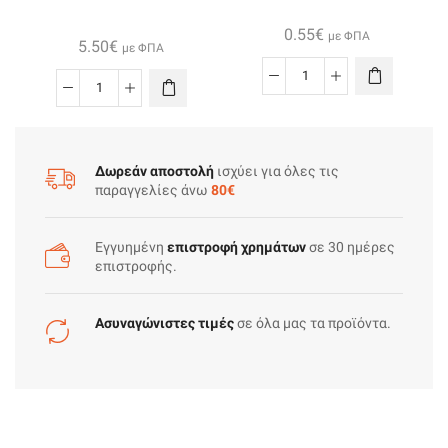
0.55
€
με ΦΠΑ
5.50
€
με ΦΠΑ
Καλωδιο
Kαλώδιο
Μεγαφωνου
δικτύου
Μαυρο+κοκκιno
ethernet
2x1mm"
cat.6a
Δωρεάν αποστολή
ισχύει για όλες τις
ποσότητα
παραγγελίες άνω
80€
SFTP
LSOH
5
Εγγυημένη
επιστροφή χρημάτων
σε 30 ημέρες
μέτρα
επιστροφής.
ασπρο
ποσότητα
Ασυναγώνιστες τιμές
σε όλα μας τα προϊόντα.