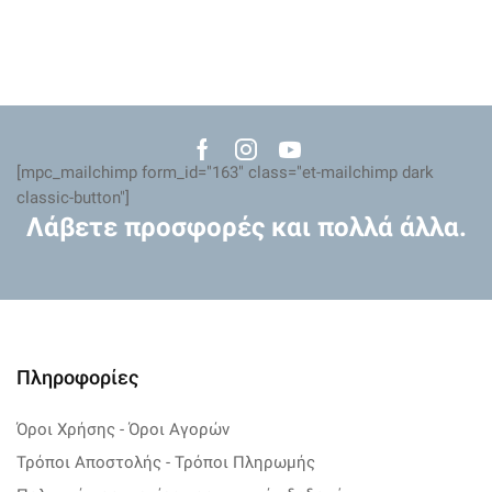
Facebook
Instagram
Youtube
[mpc_mailchimp form_id="163" class="et-mailchimp dark
classic-button"]
Λάβετε προσφορές και πολλά άλλα.
Πληροφορίες
Όροι Χρήσης - Όροι Αγορών
Τρόποι Αποστολής - Τρόποι Πληρωμής