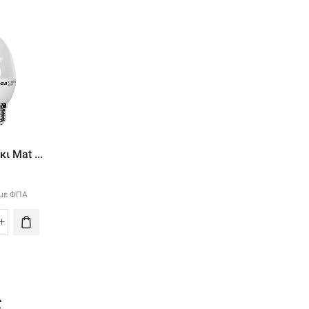
Led Smd Αλουμίν...
Led Αχλαδι Ματ ..
ι Mat ...
10.50
€
με ΦΠΑ
3.90
€
με ΦΠΑ
με ΦΠΑ
Led
Smd
Led
Αλουμίνιο
Αχλαδι
ακι
Ar111
Ματ
t
12w
Ε27
4
12vac/dc
6w
ς