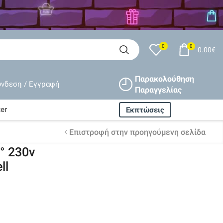
0
0
0.00
€
Παρακολούθηση
ύνδεση / Εγγραφή
Παραγγελίας
er
Εκπτώσεις
Επιστροφή στην προηγούμενη σελίδα
° 230v
ll
Δωρεάν αποστολή
ισχύει
για όλες τις παραγγελίες
άνω
80€
Εγγυημένη
επιστροφή