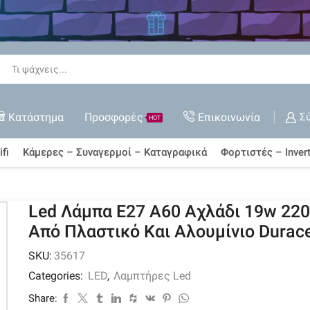
 όλες τις Εκπτώσεις
ΑΓΟΡΆ ΤΏΡΑ
Search
input
Κατάστημα
Προσφορές
Επικοινωνία
Σ
HOT
fi
Κάμερες – Συναγερμοί – Καταγραφικά
Φορτιστές – Invert
Led Λάμπα E27 A60 Αχλάδι 19w 220
Από Πλαστικό Και Αλουμίνιο Durace
SKU:
35617
Categories:
LED
,
Λαμπτήρες Led
Share: