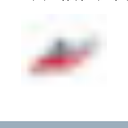
230
230v
230v
Ψυ
Ψυχρο
Θερμο
πο
ποσότητα
ποσότητα