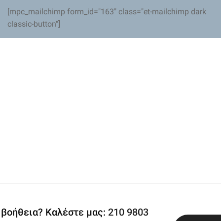
[mpc_mailchimp form_id="163" class="et-mailchimp dark
classic-button"]
 βοήθεια? Καλέστε μας:
210 9803