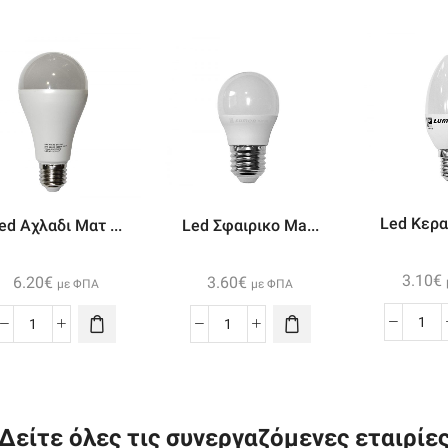
Led Κερακ
ed Αχλαδι Ματ ...
Led Σφαιρικο Ma...
3.10
€
6.20
€
3.60
€
με ΦΠΑ
με ΦΠΑ
Led
Led
Led
Κερ
Αχλαδι
Σφαιρικο
Ma
Ματ
Mat
Ε1
Ε27
Ε27
3w
20w
6w
Δείτε όλες τις συνεργαζόμενες εταιρίε