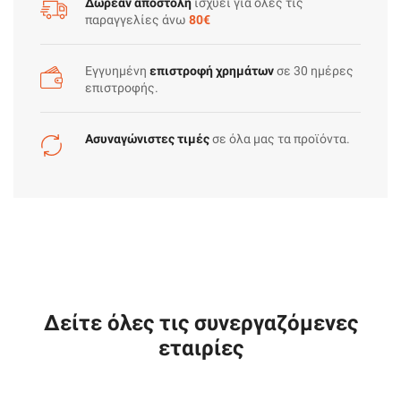
Ε27
Ε27
Δωρεάν αποστολή
ισχύει για όλες τις
παραγγελίες άνω
80€
6w
10w
230v
230v
Ψυχρο
Θερμο
Εγγυημένη
επιστροφή χρημάτων
σε 30 ημέρες
ποσότητα
ποσότητα
επιστροφής.
Ασυναγώνιστες τιμές
σε όλα μας τα προϊόντα.
Δείτε όλες τις συνεργαζόμενες
εταιρίες