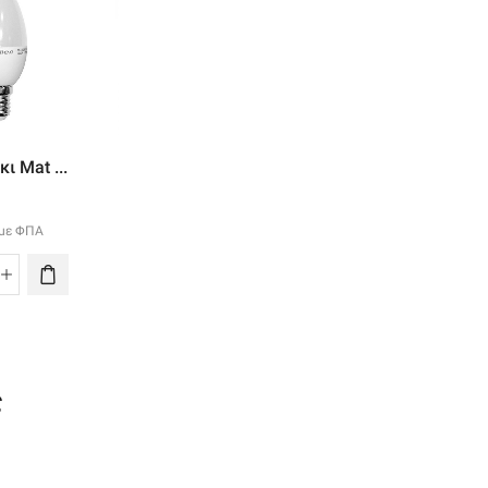
Led Αχλαδι Ματ ...
Led Αχλαδι Ματ ..
ι Mat ...
4.90
€
4.40
€
με ΦΠΑ
με ΦΠΑ
με ΦΠΑ
Led
Led
d
Αχλαδι
Αχλαδι
ακι
Ματ
Ματ
t
Ε27
Ε27
4
12w
10w
ς
230v
230v
0v
Θερμο
Θερμο
χρο
ποσότητα
ποσότητα
σότητα