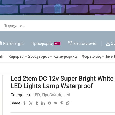
 όλες τις Εκπτώσεις
ΑΓΟΡΆ ΤΏΡΑ
Search
input
Κατάστημα
Προσφορές
Επικοινωνία
Σ
HOT
fi
Κάμερες – Συναγερμοί – Καταγραφικά
Φορτιστές – Invert
Led 2tem DC 12v Super Bright Whit
LED Lights Lamp Waterproof
Categories:
LED
,
Προβολείς Led
Share: