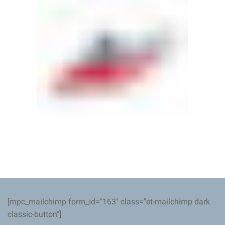
[mpc_mailchimp form_id="163" class="et-mailchimp dark
classic-button"]