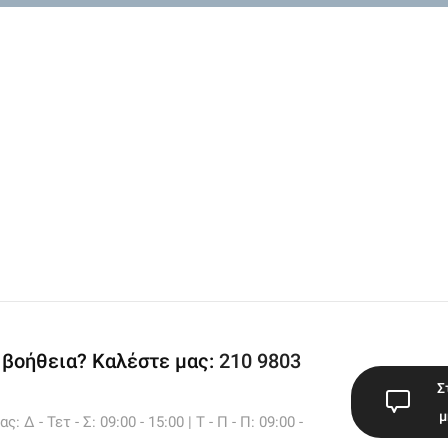
 βοήθεια? Καλέστε μας:
210 9803
Σ
μ
 Δ - Τετ - Σ: 09:00 - 15:00 | Τ - Π - Π: 09:00 -