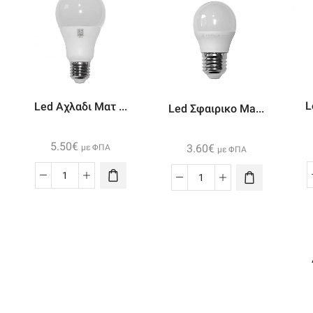
L
Led Αχλαδι Ματ ...
Led Σφαιρικο Ma...
5.50
€
3.60
€
με ΦΠΑ
με ΦΠΑ
Led
Led
Αχλαδι
Σφαιρικο
Ματ
Mat
Ε27
Ε27
15w
6w
230v
230v
Ψυχρο
Ψυχρο
ποσότητα
ποσότητα