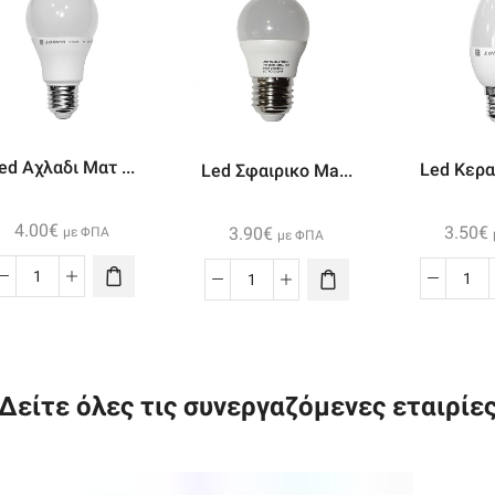
ed Αχλαδι Ματ ...
Led Κερακ
Led Σφαιρικο Ma...
4.00
€
3.50
€
3.90
€
με ΦΠΑ
με ΦΠΑ
Led
Le
Led
Αχλαδι
Κερ
Σφαιρικο
Ματ
Ma
Mat
Ε27
Ε1
Ε27
8w
5w
7w
Δείτε όλες τις συνεργαζόμενες εταιρίε
230v
23
230v
Ψυχρο
Ψυ
Ψυχρο
ποσότητα
πο
ποσότητα