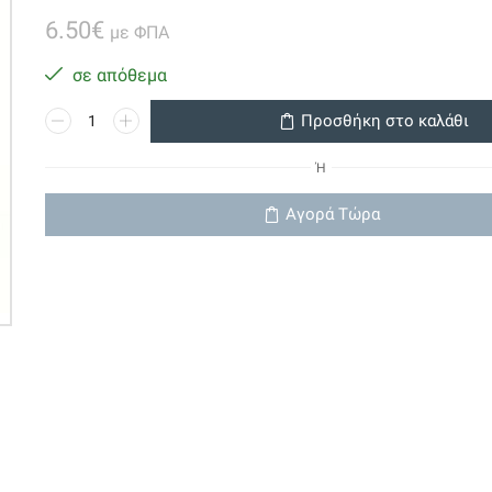
6.50
€
με ΦΠΑ
σε απόθεμα
Led
Προσθήκη στο καλάθι
2tem
DC
Ή
12v
Super
Αγορά Τώρα
Bright
White
COB
LED
Lights
Lamp
Waterproof
ποσότητα