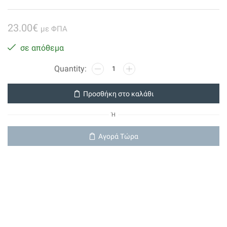
23.00
€
με ΦΠΑ
σε απόθεμα
Vision
μπαταρία
μολύβδου
Προσθήκη στο καλάθι
12V
7Ah
Ή
ποσότητα
Αγορά Τώρα