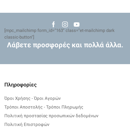
Facebook
Instagram
Youtube
[mpc_mailchimp form_id="163" class="et-mailchimp dark
classic-button"]
Λάβετε προσφορές και πολλά άλλα.
Πληροφορίες
Όροι Χρήσης - Όροι Αγορών
Τρόποι Αποστολής - Τρόποι Πληρωμής
Πολιτική προστασίας προσωπικών δεδομένων
Πολιτική Επιστροφών