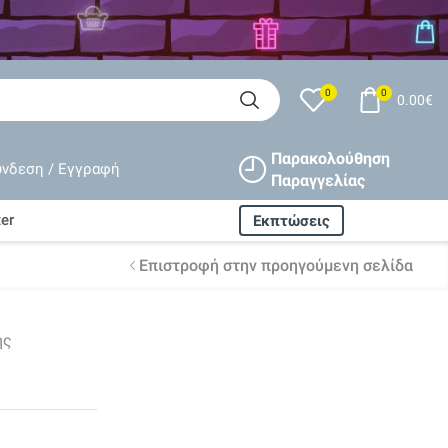
0
0
0.00
€
Παρακολούθηση
ύνδεση / Εγγραφή
Παραγγελίας
er
Εκπτώσεις
Επιστροφή στην προηγούμενη σελίδα
Δωρεάν αποστολή
ισχύει
ής
για όλες τις παραγγελίες
άνω
80€
Εγγυημένη
επιστροφή