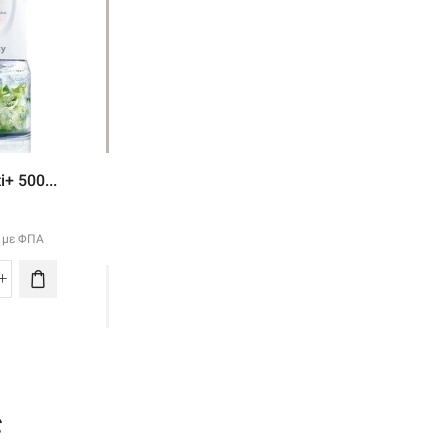
ΕΞΑΝΤΛΗΜΈΝΟ
i+ 500...
Τοστιέρα Family...
Κοπτήριο Multi+..
70.00
€
31.00
€
με ΦΠΑ
με ΦΠΑ
με ΦΠΑ
Διαβάστε
y
Κοπτήριο
Περισσότερα
ti+
Multi+
0w
600
ότητα
5160
ποσότητα
ς