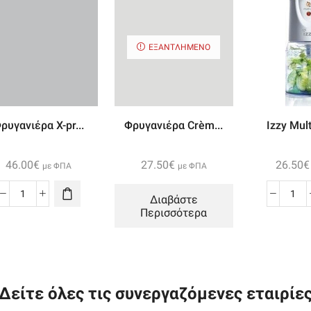
ΕΞΑΝΤΛΗΜΈΝΟ
ρυγανιέρα X-pr...
Φρυγανιέρα Crèm...
Izzy Mult
46.00
€
27.50
€
26.50
€
με ΦΠΑ
με ΦΠΑ
Διαβάστε
Φρυγανιέρα
Izz
Περισσότερα
X-
Mul
press
50
ποσότητα
ποσ
Δείτε όλες τις συνεργαζόμενες εταιρίε