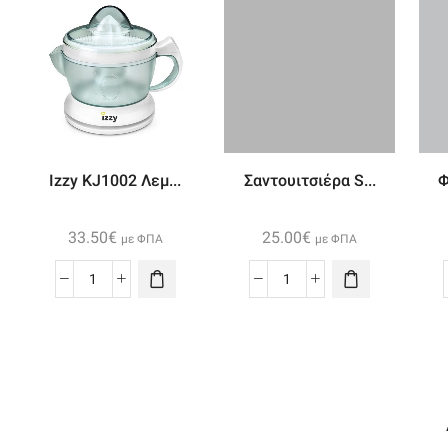
Izzy KJ1002 Λεμ...
Σαντουιτσιέρα S...
Φ
33.50
€
25.00
€
με ΦΠΑ
με ΦΠΑ
Izzy
Σαντουιτσιέρα
KJ1002
Smart
Λεμονοστίφτης
ποσότητα
ποσότητα