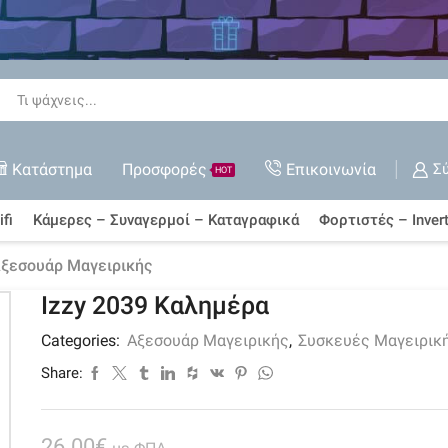
 όλες τις Εκπτώσεις
ΑΓΟΡΆ ΤΏΡΑ
Search
input
Κατάστημα
Προσφορές
Επικοινωνία
Σ
HOT
fi
Κάμερες – Συναγερμοί – Καταγραφικά
Φορτιστές – Invert
ξεσουάρ Μαγειρικής
Izzy 2039 Καλημέρα
Categories:
Αξεσουάρ Μαγειρικής
,
Συσκευές Μαγειρικ
Share:
26.00
€