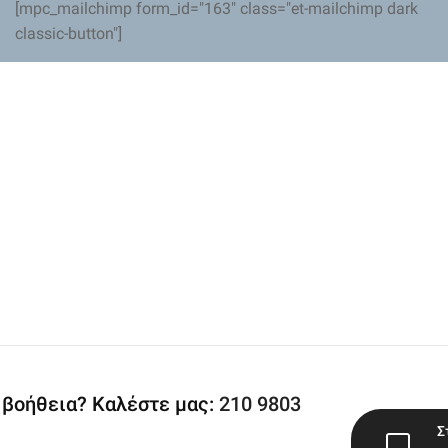
[mpc_mailchimp form_id="163" class="et-mailchimp dark
classic-button"]
 βοήθεια? Καλέστε μας:
210 9803
Σ