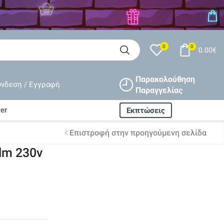
0
0
0.00
€
Παρακολούθηση
ύνδεση / Εγγραφή
Παραγγελίας
er
Εκπτώσεις
Επιστροφή στην προηγούμενη σελίδα
lm 230v
Δωρεάν αποστολή
ισχύει
για όλες τις παραγγελίες
άνω
80€
Εγγυημένη
επιστροφή