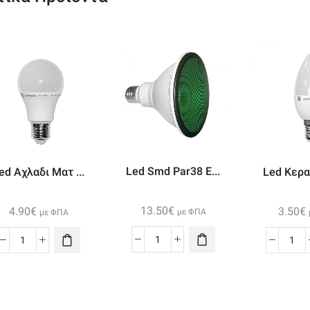
Led Smd Par38 E...
ed Αχλαδι Ματ ...
Led Κερακ
13.50
€
4.90
€
3.50
€
με ΦΠΑ
με ΦΠΑ
Led
Led
Led
Smd
Αχλαδι
Κερ
Par38
Ματ
Ma
E27
Ε27
Ε14