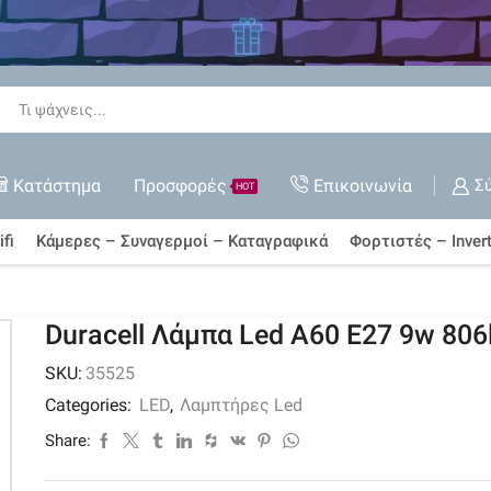
 όλες τις Εκπτώσεις
ΑΓΟΡΆ ΤΏΡΑ
Search
input
Κατάστημα
Προσφορές
Επικοινωνία
Σ
HOT
fi
Κάμερες – Συναγερμοί – Καταγραφικά
Φορτιστές – Invert
Duracell Λάμπα Led A60 E27 9w 806
SKU:
35525
Categories:
LED
,
Λαμπτήρες Led
Share: