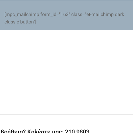
[mpc_mailchimp form_id="163" class="et-mailchimp dark
classic-button"]
 βοήθεια? Καλέστε μας:
210 9803