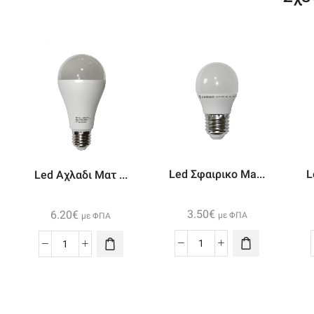
Led Σφαιρικο Ma...
L
Led Αχλαδι Ματ ...
3.50
€
6.20
€
με ΦΠΑ
με ΦΠΑ
Led
Led
Σφαιρικο
Αχλαδι
Mat
Ματ
Ε27
Ε27