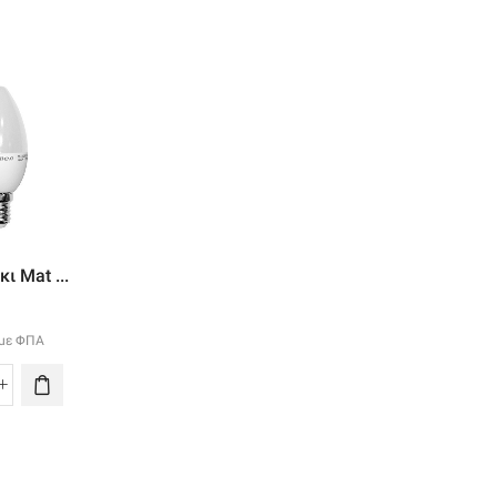
Led Αχλαδι Ματ ...
ι Mat ...
Led Σφαιρικο Ma..
4.40
€
με ΦΠΑ
3.60
€
με ΦΠΑ
με ΦΠΑ
Led
Led
Αχλαδι
ακι
Σφαιρικο
Ματ
t
Mat
Ε27
Ε27