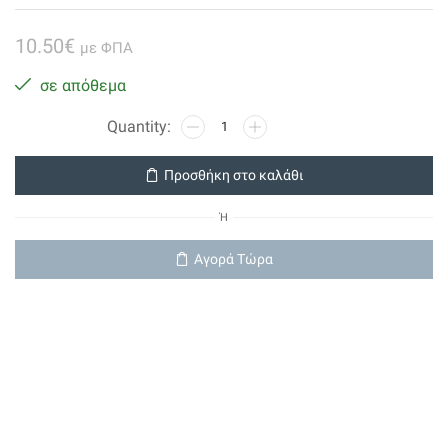
10.50
€
με ΦΠΑ
σε απόθεμα
Led
Smd
Αλουμίνιο
Προσθήκη στο καλάθι
Ar111
12w
Ή
12vac/dc
24'
Αγορά Τώρα
Ψυχρό
ποσότητα