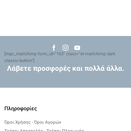
Facebook
Instagram
Youtube
[mpc_mailchimp form_id="163" class="et-mailchimp dark
classic-button"]
Λάβετε προσφορές και πολλά άλλα.
Πληροφορίες
Όροι Χρήσης - Όροι Αγορών