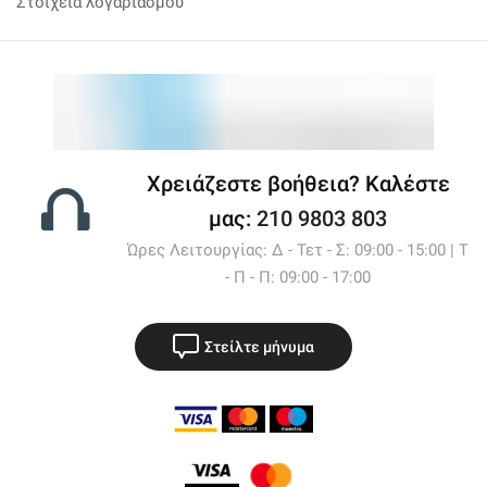
Στοιχεία λογαριασμού
Χρειάζεστε βοήθεια? Καλέστε
μας:
210 9803 803
Ώρες Λειτουργίας: Δ - Τετ - Σ: 09:00 - 15:00 | Τ
- Π - Π: 09:00 - 17:00
Στείλτε μήνυμα