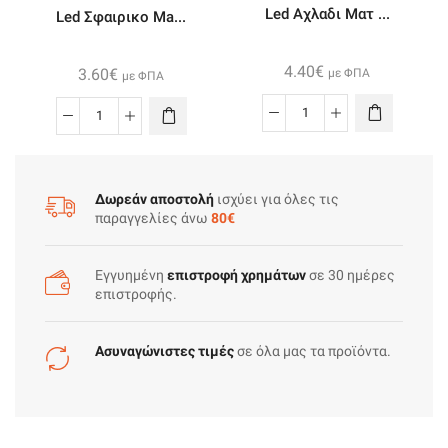
Led Αχλαδι Ματ ...
Led Σφαιρικο Ma...
4.40
€
3.60
€
με ΦΠΑ
με ΦΠΑ
Led
Led
Αχλαδι
Σφαιρικο
Ματ
Mat
Ε27
Ε27
Δωρεάν αποστολή
ισχύει για όλες τις
παραγγελίες άνω
80€
10w
6w
230v
230v
Θερμο
Ψυχρο
Εγγυημένη
επιστροφή χρημάτων
σε 30 ημέρες
ποσότητα
ποσότητα
επιστροφής.
Ασυναγώνιστες τιμές
σε όλα μας τα προϊόντα.