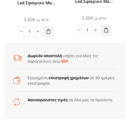
Led Σφαιρικο Ma...
Led Σφαιρικο Ma...
3.50
€
με ΦΠΑ
3.60
€
με ΦΠΑ
Led
Led
Σφαιρικο
Σφαιρικο
Mat
Mat
Ε27
Ε27
Δωρεάν αποστολή
ισχύει για όλες τις
5w
παραγγελίες άνω
80€
6w
230v
230v
Θερμο
Θερμο
Εγγυημένη
επιστροφή χρημάτων
σε 30 ημέρες
ποσότητα
ποσότητα
επιστροφής.
Ασυναγώνιστες τιμές
σε όλα μας τα προϊόντα.