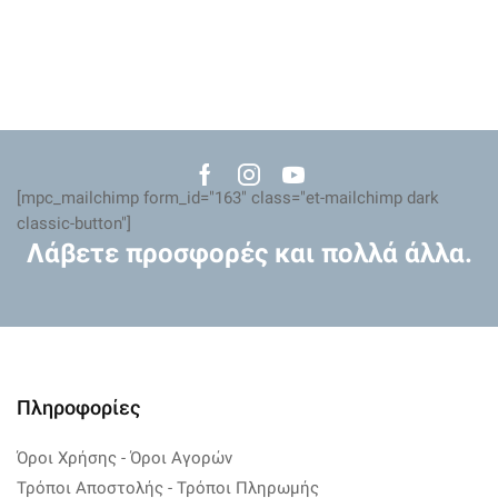
Facebook
Instagram
Youtube
[mpc_mailchimp form_id="163" class="et-mailchimp dark
classic-button"]
Λάβετε προσφορές και πολλά άλλα.
Πληροφορίες
Όροι Χρήσης - Όροι Αγορών
Τρόποι Αποστολής - Τρόποι Πληρωμής