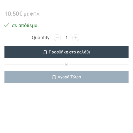
10.50
€
με ΦΠΑ
σε απόθεμα
Led
Smd
Αλουμίνιο
Προσθήκη στο καλάθι
Ar111
12w
Ή
12vac/dc
24'
Αγορά Τώρα
Θερμό
ποσότητα