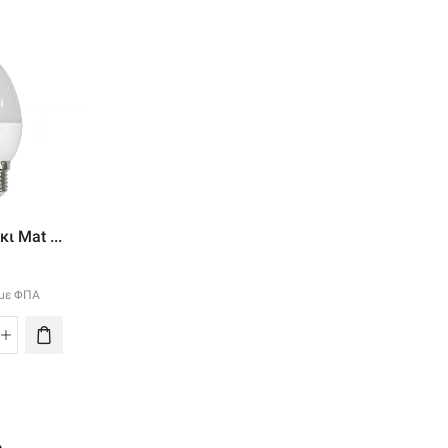
Led Κερακι Mat ...
ι Mat ...
Led Αχλαδι Ματ ..
3.90
€
4.50
€
με ΦΠΑ
με ΦΠΑ
με ΦΠΑ
Led
d
Led
Κερακι
ακι
Αχλαδι
Mat
t
Ματ
Ε14
4
B22
7w
12w