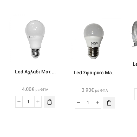
L
Led Αχλαδι Ματ ...
Led Σφαιρικο Ma...
4.00
€
3.90
€
με ΦΠΑ
με ΦΠΑ
Led
Led
Αχλαδι
Σφαιρικο
Ματ
Mat
Ε27
Ε27
8w
7w