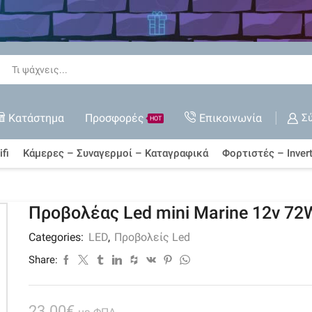
 όλες τις Εκπτώσεις
ΑΓΟΡΆ ΤΏΡΑ
Search
input
Κατάστημα
Προσφορές
Επικοινωνία
Σ
HOT
fi
Κάμερες – Συναγερμοί – Καταγραφικά
Φορτιστές – Invert
Προβολέας Led mini Marine 12v 72
Categories:
LED
,
Προβολείς Led
Share:
23.00
€