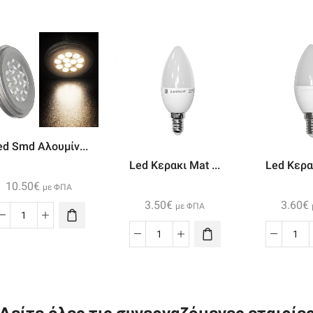
ed Smd Αλουμίν...
Led Κερακ
Led Κερακι Mat ...
10.50
€
με ΦΠΑ
3.60
€
3.50
€
με ΦΠΑ
Led
Smd
Le
Led
Αλουμίνιο
Κερ
Κερακι
Ar111
Ma
Mat
12w
Ε1
Ε14
12vac/dc
6w
5w