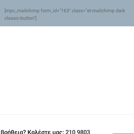
[mpc_mailchimp form_id="163" class="et-mailchimp dark
classic-button"]
 βοήθεια? Καλέστε μας:
210 9803