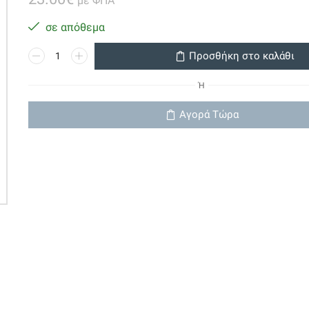
με ΦΠΑ
σε απόθεμα
Προβολέας
Προσθήκη στο καλάθι
Led
mini
Ή
Marine
12v
Αγορά Τώρα
72W
ποσότητα