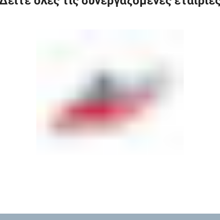
Δείτε όλες τις συνεργαζόμενες εταιρίε
24'
23
230v
Θερμό
Θε
Ψυχρο
ποσότητα
πο
ποσότητα